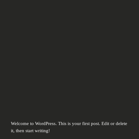
Siirry
sisältöön
Suositukset
UKK
Instagram
Facebook
X
Resurssit
Blogi
Tietoa meistä
Yhteystiedot
Hello world!
8 huhtikuun, 2026
Welcome to WordPress. This is your first post. Edit or delete
it, then start writing!